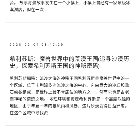
验。 故事背景故事发生在一个小镇上，小镇上曾经有一家顶级冰
淇淋店，但在一次...
2026-02-04 08:42:29
希利苏斯：魔兽世界中的荒漠王国(追寻沙漠历
史，探索希利苏斯王国的神秘密码)
希利苏斯揭秘：流沙之海的神秘王国希利苏斯是魔兽世界中的一
个区域，位于卡利姆多洲流沙之海的中心。它由巨大的沙丘和煞
石峡谷组成，是世界上最不宜居住的地方之一，然而它也是古老
而神秘的遗迹之地。 地理环境和资源希利苏斯是一个高度危险的
地区，由于年复一年的暴风雨和风暴，这片沙漠变得日益肆虐。
在这个区域中寻找资...