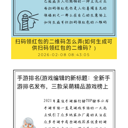
扫码领红包的二维码怎么弄(如何生成可
供扫码领红包的二维码？)
2026-02-08 08:43:05