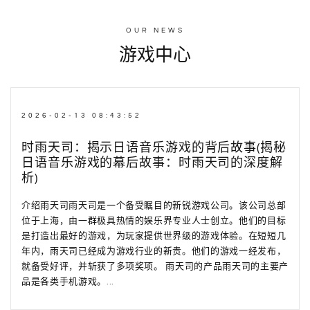
OUR NEWS
游戏中心
2026-02-13 08:43:52
时雨天司：揭示日语音乐游戏的背后故事(揭秘
日语音乐游戏的幕后故事：时雨天司的深度解
析)
介绍雨天司雨天司是一个备受瞩目的新锐游戏公司。该公司总部
位于上海，由一群极具热情的娱乐界专业人士创立。他们的目标
是打造出最好的游戏，为玩家提供世界级的游戏体验。在短短几
年内，雨天司已经成为游戏行业的新贵。他们的游戏一经发布，
就备受好评，并斩获了多项奖项。 雨天司的产品雨天司的主要产
品是各类手机游戏。...