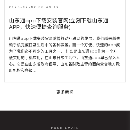
2026-02-02 08:43:19
山东通app下载安装官网(立刻下载山东通
APP，快速便捷查询服务)
山东通app下载安装官网随着移动互联网的发展，我们越来越依
赖手机完成日常生活中的各种事务。而一个方便、快速的app成
为了我们必不可少的工具之一， 什么是山东通app作为一个方
便实用的手机应用，在山东日常生活中，山东通app早已深入人
心。它是由山东省政府倡导、山东省财政主管的面向全省地方政
府机构和各级...
更多新闻
PUSH EMAIL