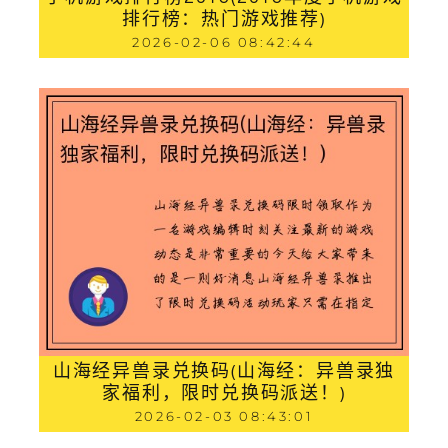
排行榜：热门游戏推荐)
2026-02-06 08:42:44
山海经异兽录兑换码(山海经：异兽录独
家福利，限时兑换码派送！)
2026-02-03 08:43:01