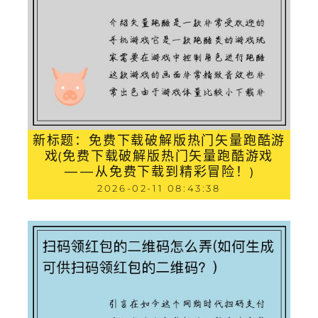
新标题：免费下载破解版热门矢量跑酷游
戏(免费下载破解版热门矢量跑酷游戏
——从免费下载到精彩冒险！)
2026-02-11 08:43:38