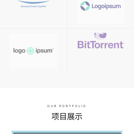
OUR PORTFOLIO
项目展示